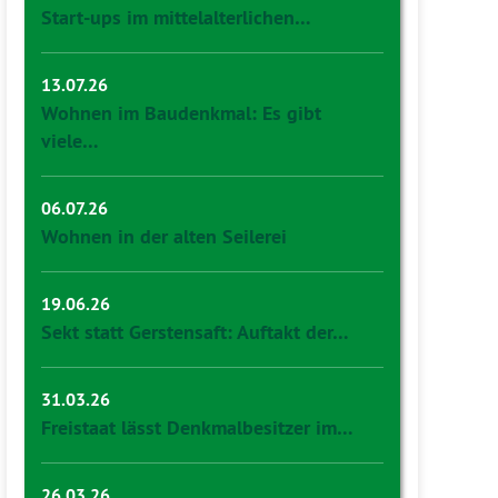
Start-ups im mittelalterlichen…
13.07.26
Wohnen im Baudenkmal: Es gibt
viele…
06.07.26
Wohnen in der alten Seilerei
19.06.26
Sekt statt Gerstensaft: Auftakt der…
31.03.26
Freistaat lässt Denkmalbesitzer im…
26.03.26