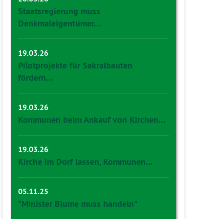
Staatsregierung muss
Denkmaleigentümer…
19.03.26
Pilotprojekte für Sakralbauten
fördern…
19.03.26
Kommunen beim Ankauf von Kirchen…
19.03.26
Kirche im Dorf lassen, Kommunen…
05.11.25
"Minister Blume muss handeln"