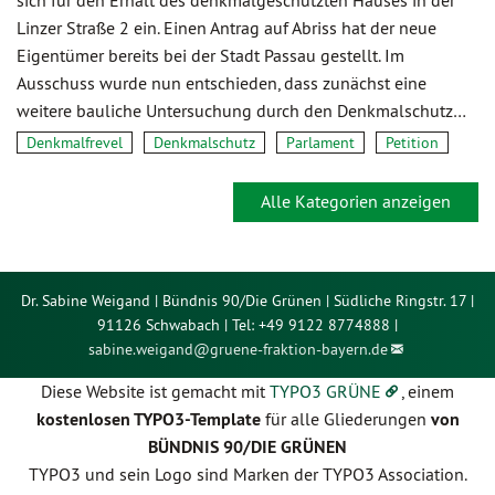
Linzer Straße 2 ein. Einen Antrag auf Abriss hat der neue
Eigentümer bereits bei der Stadt Passau gestellt. Im
Ausschuss wurde nun entschieden, dass zunächst eine
weitere bauliche Untersuchung durch den Denkmalschutz…
Denkmalfrevel
Denkmalschutz
Parlament
Petition
Alle Kategorien anzeigen
Dr. Sabine Weigand | Bündnis 90/Die Grünen | Südliche Ringstr. 17 |
91126 Schwabach | Tel: +49 9122 8774888 |
sabine.weigand@
gruene-fraktion-bayern.de
Diese Website ist gemacht mit
TYPO3 GRÜNE
, einem
kostenlosen TYPO3-Template
für alle Gliederungen
von
BÜNDNIS 90/DIE GRÜNEN
TYPO3 und sein Logo sind Marken der TYPO3 Association.