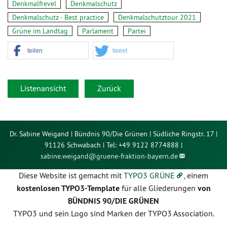
Denkmalfrevel
Denkmalschutz
Denkmalschutz - Best practice
Denkmalschutztour 2021
Grüne im Landtag
Parlament
Partei
teilen
tweet
Listenansicht
Zurück
Dr. Sabine Weigand | Bündnis 90/Die Grünen | Südliche Ringstr. 17 |
91126 Schwabach | Tel: +49 9122 8774888 |
sabine.weigand@
gruene-fraktion-bayern.de
Diese Website ist gemacht mit
TYPO3 GRÜNE
, einem
kostenlosen TYPO3-Template
für alle Gliederungen
von
BÜNDNIS 90/DIE GRÜNEN
TYPO3 und sein Logo sind Marken der TYPO3 Association.