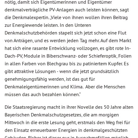
nötig, damit sich Eigentümerinnen und Eigentümer
denkmalverträgliche PV-Anlagen auch leisten können, sagt
die Denkmalexpertin. „Viele von ihnen wollen ihren Beitrag
zur Energiewende leisten. In den Unteren
Denkmalschutzbehörden stapelt sich jetzt schon eine Flut
von Anträgen, und es werden jeden Tag mehr. Auf dem Markt
hat sich eine rasante Entwicklung vollzogen, es gibt rote In-
Dach-PV, Module in Biberschwanz- oder Schieferoptik, Folien
in allen Farben von Blechgrau bis zu patiniertem Kupfer. Es
gibt attraktive Lösungen - wenn die jetzt grundsätzlich
genehmigungsfähig werden, ist das gut für
Denkmaleigentümerinnen und Klima. Aber die Menschen
müssen das auch bezahlen können.“
Die Staatsregierung macht in ihrer Novelle des 50 Jahre alten
Bayerischen Denkmalschutzgesetzes, die am morgigen
Mittwoch in die erste Lesung geht, erstmals den Weg frei für
den Einsatz erneuerbarer Energien in denkmalgeschützten
Gebäuden. Bisher ist dieser nur in Ausnahmefällen möglich.