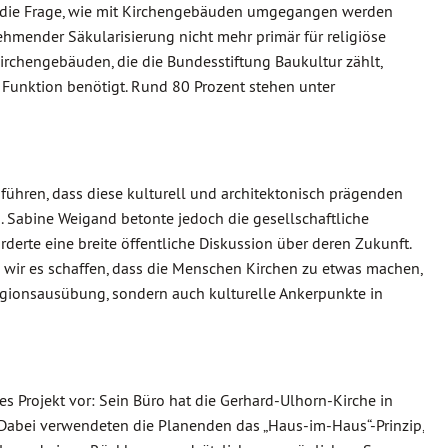
d die Frage, wie mit Kirchengebäuden umgegangen werden
ehmender Säkularisierung nicht mehr primär für religiöse
chengebäuden, die die Bundesstiftung Baukultur zählt,
 Funktion benötigt. Rund 80 Prozent stehen unter
führen, dass diese kulturell und architektonisch prägenden
 Sabine Weigand betonte jedoch die gesellschaftliche
derte eine breite öffentliche Diskussion über deren Zukunft.
n wir es schaffen, dass die Menschen Kirchen zu etwas machen,
eligionsausübung, sondern auch kulturelle Ankerpunkte in
es Projekt vor: Sein Büro hat die Gerhard-Ulhorn-Kirche in
abei verwendeten die Planenden das „Haus-im-Haus“-Prinzip,