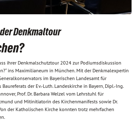
 der Denkmaltour
rchen?
ss ihrer Denkmalschutztour 2024 zur Podiumsdiskussion
en?“ ins Maximilianeum in München. Mit der Denkmalexpertin
es Generalkonservators im Bayerischen Landesamt für
s Baureferats der Ev.-Luth. Landeskirche in Bayern, Dipl.-Ing.
nover, Prof. Dr. Barbara Welzel vom Lehrstuhl für
mund und Mitinitiatorin des Kirchenmanifests sowie Dr.
 Von der Katholischen Kirche konnten trotz mehrfachen
en.