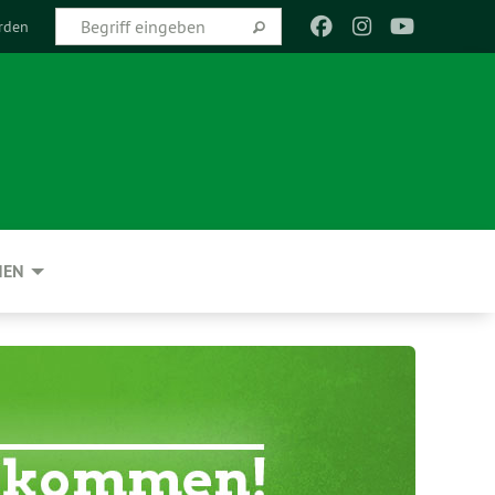
rden
NEN