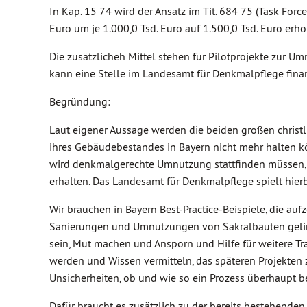
In Kap. 15 74 wird der Ansatz im Tit. 684 75 (Task Fo
Euro um je 1.000,0 Tsd. Euro auf 1.500,0 Tsd. Euro erhö
Die zusätzlicheh Mittel stehen für Pilotprojekte zur 
kann eine Stelle im Landesamt für Denkmalpflege fina
Begründung:
Laut eigener Aussage werden die beiden großen christl
ihres Gebäudebestandes in Bayern nicht mehr halten ko
wird denkmalgerechte Umnutzung stattfinden müssen, u
erhalten. Das Landesamt für Denkmalpflege spielt hierb
Wir brauchen in Bayern Best-Practice-Beispiele, die au
Sanierungen und Umnutzungen von Sakralbauten gelinge
sein, Mut machen und Ansporn und Hilfe für weitere T
werden und Wissen vermitteln, das späteren Projekten
Unsicherheiten, ob und wie so ein Prozess überhaupt 
Dafür braucht es zusätzlich zu der bereits bestehenden