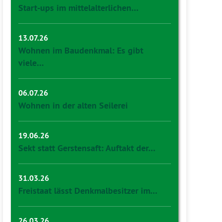
Start-ups im mittelalterlichen…
13.07.26
Wohnen im Baudenkmal: Es gibt
viele…
06.07.26
Wohnen in der alten Seilerei
19.06.26
Sekt statt Gerstensaft: Auftakt der…
31.03.26
Freistaat lässt Denkmalbesitzer im…
26.03.26