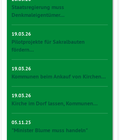
Staatsregierung muss
Denkmaleigentümer…
19.03.26
Pilotprojekte für Sakralbauten
fördern…
19.03.26
Kommunen beim Ankauf von Kirchen…
19.03.26
Kirche im Dorf lassen, Kommunen…
05.11.25
"Minister Blume muss handeln"