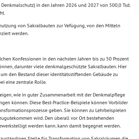
rce Denkmalschutz) in den Jahren 2026 und 2027 von 500,0 Tsd.
ht.
Umnutzung von Sakralbauten zur Vefügung, von den Mitteln
nziert werden.
ichen Konfessionen in den nächsten Jahren bis zu 50 Prozent
̈nnen, darunter viele denkmalgeschützte Sakralbauten. Hier
m den Bestand dieser identitätsstiftenden Gebäude zu
ei eine zentrale Rolle.
fzeigen, wie in guter Zusammenarbeit mit der Denkmalpflege
n können. Diese Best-Practice-Beispiele können Vorbilder
ransformationsprozesse geben. Sie können zu Lehrbeispielen
 zugutekommen wird. Den überall vor Ort bestehenden
bewerkstelligt werden kann, kann damit begegnet werden.
 zuständigen Stelle für Transformation von Sakralräumen die