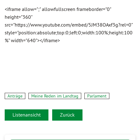
<iframe allow=";" allowfullscreen frameborder="0"
height="360"
src="https://www.youtube.com/embed/5JM38OAxf3g?rel=0"
style="position:absolute;top:0;left:0;width:100%;height:100
%" width="640"></iframe>
Anträge
Meine Reden im Landtag
Parlament
Listenansicht
Zurück