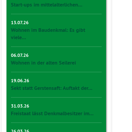
Start-ups im mittelalterlichen…
13.07.26
Wohnen im Baudenkmal: Es gibt
viele…
06.07.26
Wohnen in der alten Seilerei
19.06.26
Sekt statt Gerstensaft: Auftakt der…
31.03.26
Freistaat lässt Denkmalbesitzer im…
26.03.26