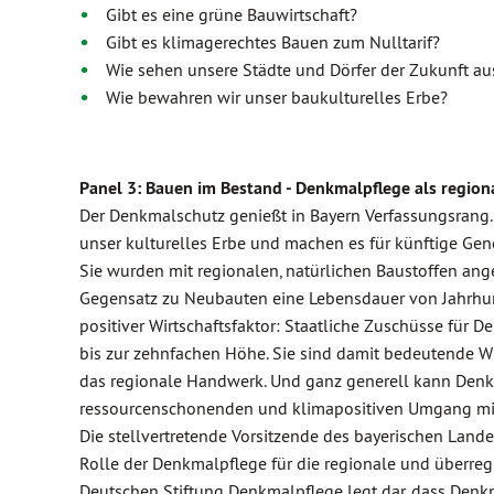
Gibt es eine grüne Bauwirtschaft?
Gibt es klimagerechtes Bauen zum Nulltarif?
Wie sehen unsere Städte und Dörfer der Zukunft au
Wie bewahren wir unser baukulturelles Erbe?
Panel 3: Bauen im Bestand - Denkmalpflege als region
Der Denkmalschutz genießt in Bayern Verfassungsran
unser kulturelles Erbe und machen es für künftige Gen
Sie wurden mit regionalen, natürlichen Baustoffen ang
Gegensatz zu Neubauten eine Lebensdauer von Jahrhund
positiver Wirtschaftsfaktor: Staatliche Zuschüsse für 
bis zur zehnfachen Höhe. Sie sind damit bedeutende W
das regionale Handwerk. Und ganz generell kann Denkm
ressourcenschonenden und klimapositiven Umgang mi
Die stellvertretende Vorsitzende des bayerischen Lande
Rolle der Denkmalpflege für die regionale und überreg
Deutschen Stiftung Denkmalpflege legt dar, dass Denk