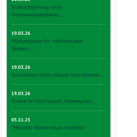
Staatsregierung muss
Denkmaleigentümer…
19.03.26
Pilotprojekte für Sakralbauten
fördern…
19.03.26
Kommunen beim Ankauf von Kirchen…
19.03.26
Kirche im Dorf lassen, Kommunen…
05.11.25
"Minister Blume muss handeln"