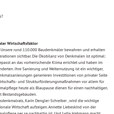
s?
aler Wirtschaftsfaktor
g. Unsere rund 110.000 Baudenkmäler bewahren und erhalten
erationen sichtbar. Die Ökobilanz von Denkmalen ist optimal:
epasst an das vorherrschende Klima errichtet und haben im
erten. Ihre Sanierung und Weiternutzung ist ein wichtiger,
Denkmalsanierungen generieren Investitionen von privater Seite
irtschafts- und Strukturförderungsmaßnahmen vor allem für
alpflege heute als Blaupause dienen für einen nachhaltigen,
t Bestandsgebäuden.
sdenkmalrats, Karin Dengler-Schreiber , wird die wichtige
ionale Wirtschaft aufzeigen. Annette Liebeskind von der
malpflege per se nachhaltig ist. Und Lydia Hahmann macht