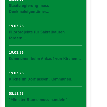
Staatsregierung muss
Denkmaleigentümer…
19.03.26
Pilotprojekte für Sakralbauten
fördern…
19.03.26
Kommunen beim Ankauf von Kirchen…
19.03.26
Kirche im Dorf lassen, Kommunen…
05.11.25
"Minister Blume muss handeln"