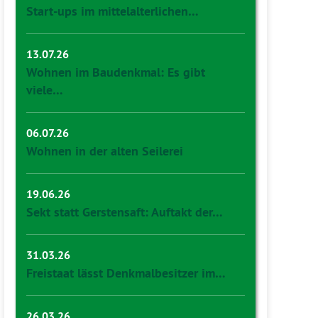
Start-ups im mittelalterlichen…
13.07.26
Wohnen im Baudenkmal: Es gibt
viele…
06.07.26
Wohnen in der alten Seilerei
19.06.26
Sekt statt Gerstensaft: Auftakt der…
31.03.26
Freistaat lässt Denkmalbesitzer im…
26.03.26