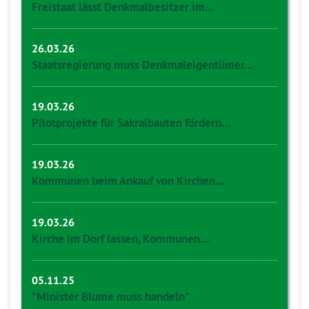
Freistaat lässt Denkmalbesitzer im…
26.03.26
Staatsregierung muss Denkmaleigentümer…
19.03.26
Pilotprojekte für Sakralbauten fördern…
19.03.26
Kommunen beim Ankauf von Kirchen…
19.03.26
Kirche im Dorf lassen, Kommunen…
05.11.25
"Minister Blume muss handeln"