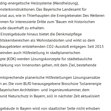
edrig-energetische Heizsysteme (Wandheizung),
terkonstruktionen. Das Bayerische Landesamt für
onal aus, wie in Thierhaupten die Energieberater. Des Weiteren
en für interessierte Dritte zum "Bauen mit historischen
ude dauerhaft zu erhalten.
 Einzelgebäude hinaus bietet die Denkmalpflege
 Ortskernbereichen als Wohnstandorten und wirkt so dem
ubaugebieten entstehenden CO2-Ausstoß entgegen. Seit 2015
einden auch Hilfestellung in stadtplanerischen
te (KDK) werden Lösungskonzepte für städtebauliche
 Stärkung von Innenorten gehen, mit dem Ziel, bestehende
 entsprechende planerische Hilfestellungen Lösungsansätze
 an. Die vom BLfD herausgegebene Broschüre 'Solarenergie
 Bayerischen Architekten- und Ingenieurekammer, dem
d Naturschutz in Bayern, soll in nächster Zeit aktualisiert
ebäude in Bayern wird von staatlicher Seite nicht erhoben