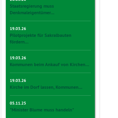
Staatsregierung muss
Denkmaleigentümer…
19.03.26
Pilotprojekte für Sakralbauten
fördern…
19.03.26
Kommunen beim Ankauf von Kirchen…
19.03.26
Kirche im Dorf lassen, Kommunen…
05.11.25
"Minister Blume muss handeln"