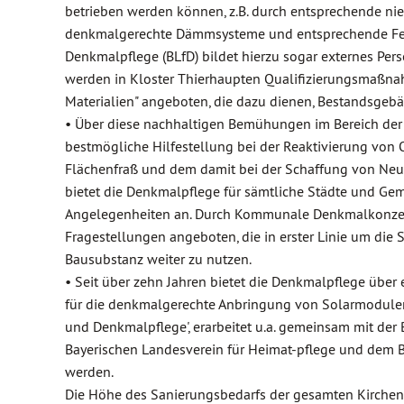
betrieben werden können, z.B. durch entsprechende ni
denkmalgerechte Dämmsysteme und entsprechende Fens
Denkmalpflege (BLfD) bildet hierzu sogar externes Pers
werden in Kloster Thierhaupten Qualifizierungsmaßnahm
Materialien" angeboten, die dazu dienen, Bestandsgebä
• Über diese nachhaltigen Bemühungen im Bereich der
bestmögliche Hilfestellung bei der Reaktivierung von
Flächenfraß und dem damit bei der Schaffung von Ne
bietet die Denkmalpflege für sämtliche Städte und Gem
Angelegenheiten an. Durch Kommunale Denkmalkonzep
Fragestellungen angeboten, die in erster Linie um die
Bausubstanz weiter zu nutzen.
• Seit über zehn Jahren bietet die Denkmalpflege über
für die denkmalgerechte Anbringung von Solarmodulen
und Denkmalpflege', erarbeitet u.a. gemeinsam mit der
Bayerischen Landesverein für Heimat-pflege und dem Bun
werden.
Die Höhe des Sanierungsbedarfs der gesamten Kircheng