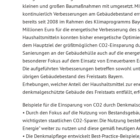
kleinen und großen Baumaßnahmen mit umgesetzt. Mit
kontinuierlich Verbesserungen am Gebäudebestand errei
bereits seit 2008 im Rahmen des Klimaprogramms Baye
Millionen Euro für die energetische Verbesserung des 
Haushaltsmitteln konnten bisher energetische Optim
dem Hauptziel der größtmöglichen CO2-Einsparung du
Sanierungen an der Gebäudehülle auch auf die energet
besonderer Fokus auf dem Einsatz von Erneuerbaren E
Die aufgeführten Verbesserungen betreffen sowohl un
übrigen Gebäudebestand des Freistaats Bayern.
Erhebungen, welcher Anteil der Haushaltsmittel zur en
denkmalgeschützte Gebäude des Freistaats entfällt, erf
Beispiele für die Einsparung von CO2 durch Denkmals
• Durch den Fokus auf die Nutzung von Bestandsgebäud
wichtigsten staatlichen CO2-Sparer. Die Nutzung besteh
Energie" weiter zu nutzen und diese gemäß heutigen A
• Die Denkmalpflege entwickelt Best-Practice-Beispiele