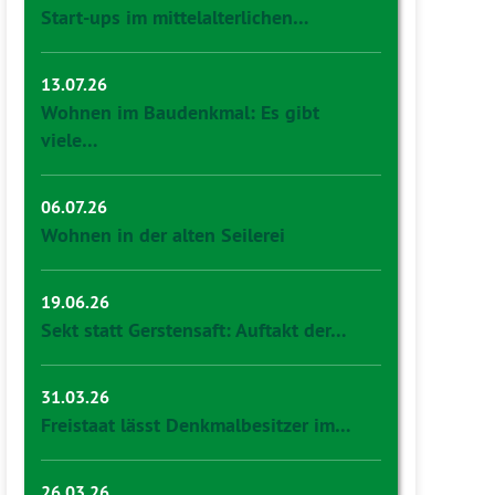
Start-ups im mittelalterlichen…
13.07.26
Wohnen im Baudenkmal: Es gibt
viele…
06.07.26
Wohnen in der alten Seilerei
19.06.26
Sekt statt Gerstensaft: Auftakt der…
31.03.26
Freistaat lässt Denkmalbesitzer im…
26.03.26