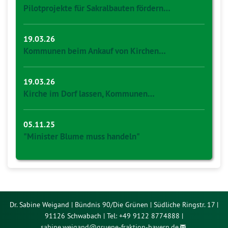
Pilotprojekte für Sakralbauten fördern…
19.03.26
Kommunen beim Ankauf von Kirchen…
19.03.26
Kirche im Dorf lassen, Kommunen…
05.11.25
"Minister Blume muss handeln"
Dr. Sabine Weigand | Bündnis 90/Die Grünen | Südliche Ringstr. 17 |
91126 Schwabach | Tel: +49 9122 8774888 |
sabine.weigand@
gruene-fraktion-bayern.de