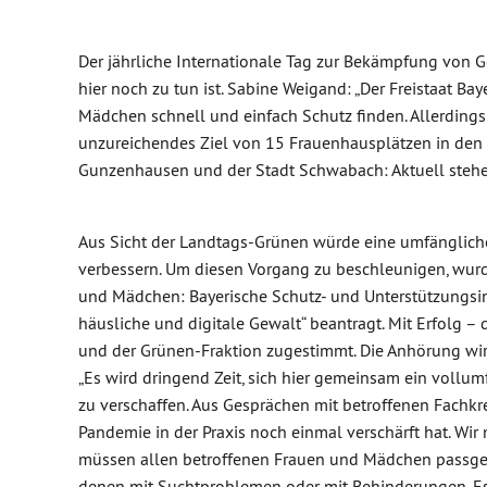
Der jährliche Internationale Tag zur Bekämpfung von Gew
hier noch zu tun ist. Sabine Weigand: „Der Freistaat B
Mädchen schnell und einfach Schutz finden. Allerdings
unzureichendes Ziel von 15 Frauenhausplätzen in den
Gunzenhausen und der Stadt Schwabach: Aktuell stehen
Aus Sicht der Landtags-Grünen würde eine umfängliche
verbessern. Um diesen Vorgang zu beschleunigen, wur
und Mädchen: Bayerische Schutz- und Unterstützungsinfr
häusliche und digitale Gewalt“ beantragt. Mit Erfolg 
und der Grünen-Fraktion zugestimmt. Die Anhörung wird
„Es wird dringend Zeit, sich hier gemeinsam ein vollum
zu verschaffen. Aus Gesprächen mit betroffenen Fachkre
Pandemie in der Praxis noch einmal verschärft hat. Wi
müssen allen betroffenen Frauen und Mädchen passge
denen mit Suchtproblemen oder mit Behinderungen. Es k