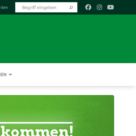
rden
NEN