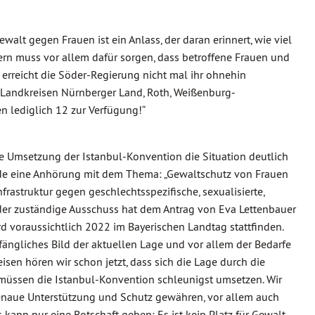
alt gegen Frauen ist ein Anlass, der daran erinnert, wie viel
ayern muss vor allem dafür sorgen, dass betroffene Frauen und
 erreicht die Söder-Regierung nicht mal ihr ohnehin
 Landkreisen Nürnberger Land, Roth, Weißenburg-
 lediglich 12 zur Verfügung!“
 Umsetzung der Istanbul-Konvention die Situation deutlich
de eine Anhörung mit dem Thema: „Gewaltschutz von Frauen
astruktur gegen geschlechtsspezifische, sexualisierte,
– der zuständige Ausschuss hat dem Antrag von Eva Lettenbauer
 voraussichtlich 2022 im Bayerischen Landtag stattfinden.
fängliches Bild der aktuellen Lage und vor allem der Bedarfe
isen hören wir schon jetzt, dass sich die Lage durch die
r müssen die Istanbul-Konvention schleunigst umsetzen. Wir
naue Unterstützung und Schutz gewähren, vor allem auch
ann nur eine Botschaft geben: Es ist kein Platz für Gewalt