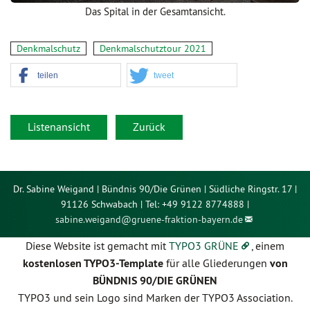
Das Spital in der Gesamtansicht.
Denkmalschutz
Denkmalschutztour 2021
teilen
tweet
Listenansicht
Zurück
Dr. Sabine Weigand | Bündnis 90/Die Grünen | Südliche Ringstr. 17 |
91126 Schwabach | Tel: +49 9122 8774888 |
sabine.weigand@
gruene-fraktion-bayern.de
Diese Website ist gemacht mit
TYPO3 GRÜNE
, einem
kostenlosen TYPO3-Template
für alle Gliederungen
von
BÜNDNIS 90/DIE GRÜNEN
TYPO3 und sein Logo sind Marken der TYPO3 Association.