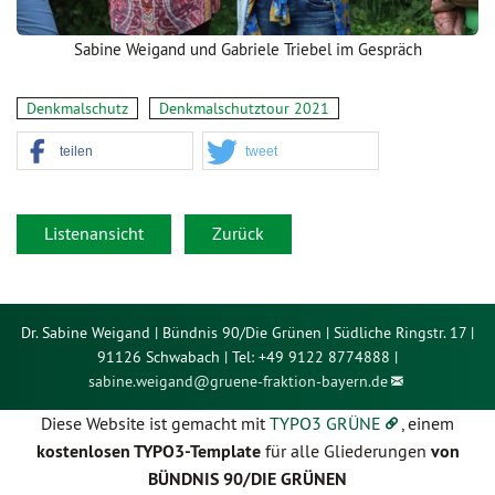
Sabine Weigand und Gabriele Triebel im Gespräch
Denkmalschutz
Denkmalschutztour 2021
teilen
tweet
Listenansicht
Zurück
Dr. Sabine Weigand | Bündnis 90/Die Grünen | Südliche Ringstr. 17 |
91126 Schwabach | Tel: +49 9122 8774888 |
sabine.weigand@
gruene-fraktion-bayern.de
Diese Website ist gemacht mit
TYPO3 GRÜNE
, einem
kostenlosen TYPO3-Template
für alle Gliederungen
von
BÜNDNIS 90/DIE GRÜNEN