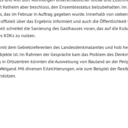
dt Kelheim aber beschloss, den Ensemblestatus beizubehalten. Im
 das im Februar in Auftrag gegeben wurde. Innerhalb von siebe
t offiziell über das Ergebnis informiert und auch die Öffentlichkei
weil schreitet die Sanierung des Gasthauses voran, das auf die Ku
es KDKs zu nutzen.
mit dem Gebietsreferenten des Landesdenkmalamtes und hob herv
bjekte ist. Im Rahmen der Gespräche kam das Problem des Denkma
g in Ortszentren könnten die Ausweisung von Bauland an der Perip
 Weigand. Mit diversen Erleichterungen, wie zum Beispiel der fle
stützen.