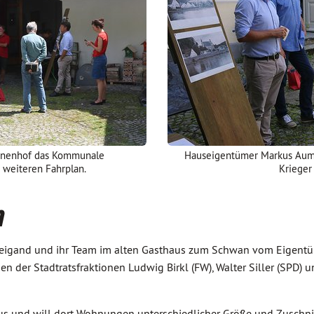
Innenhof das Kommunale
Hauseigentümer Markus Aumer,
weiteren Fahrplan.
Krieger
m
Weigand und ihr Team im alten Gasthaus zum Schwan vom Eigentü
en der Stadtratsfraktionen Ludwig Birkl (FW), Walter Siller (SPD) 
s und will dort Wohnungen unterschiedlicher Größe und Zuschnitt