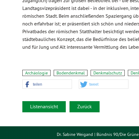
zugänglich) tragen zur großen Beliebtheit bei - die Be
Landtagsvizepräsident ist dabei - in der inklusiven, i
römischen Stadt. Beim anschließenden Spaziergang übe
noch erfahrbar ist; er präsentiert sich schön und nied
Privatbades der römischen Statthalter besichtigt wer
städtebauliches Konzept, das die Bedürfnisse des belie
und für Jung und Alt interessante Vermittlung des Lebe
Archäologie
Bodendenkmal
Denkmalschutz
Den
teilen
tweet
Listenansicht
Zurück
Dr. Sabine Weigand | Bündnis 90/Die Grüne