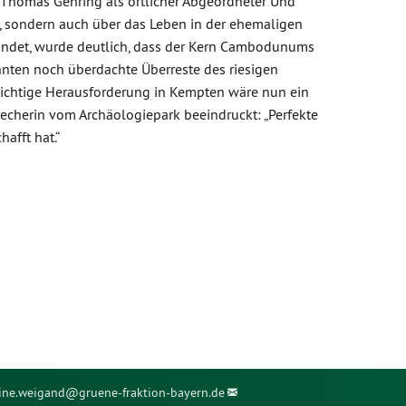
ch Thomas Gehring als örtlicher Abgeordneter Und
en, sondern auch über das Leben in der ehemaligen
findet, wurde deutlich, dass der Kern Cambodunums
onnten noch überdachte Überreste des riesigen
Wichtige Herausforderung in Kempten wäre nun ein
recherin vom Archäologiepark beeindruckt: „Perfekte
afft hat.“
ine.weigand@
gruene-fraktion-bayern.de