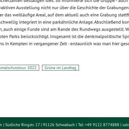
sucherzahlen bestätigen dies. So informierte sich die Gruppe - au
nteraktiven Ausstellung nicht nur über die Geschichte der Grabung
r das weitläufige Areal, auf dem aktuell auch eine Grabung statt
erschwellig integriert in eine parkähnliche Anlage. Abschließend k
den, auch einige Funde sind am Rande des Rundwegs ausgestellt. 
bten Parks berücksichtigt. Insgesamt ist die denkmalpolitische Sp
ns in Kempten in vergangener Zeit - erstaunlich was man hier gesch
kmalschutztour 2022
Grüne im Landtag
n | Südliche Ringstr. 17 | 91126 Schwabach | Tel: +49 9122 8774888 |
sab