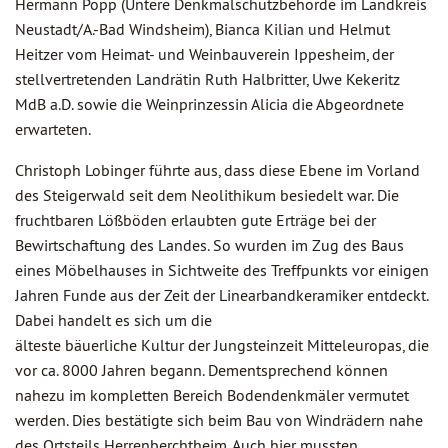
Hermann Popp (Untere Denkmalschutzbehörde im Landkreis
Neustadt/A.-Bad Windsheim), Bianca Kilian und Helmut
Heitzer vom Heimat- und Weinbauverein Ippesheim, der
stellvertretenden Landrätin Ruth Halbritter, Uwe Kekeritz
MdB a.D. sowie die Weinprinzessin Alicia die Abgeordnete
erwarteten.
Christoph Lobinger führte aus, dass diese Ebene im Vorland
des Steigerwald seit dem Neolithikum besiedelt war. Die
fruchtbaren Lößböden erlaubten gute Erträge bei der
Bewirtschaftung des Landes. So wurden im Zug des Baus
eines Möbelhauses in Sichtweite des Treffpunkts vor einigen
Jahren Funde aus der Zeit der Linearbandkeramiker entdeckt.
Dabei handelt es sich um die
älteste bäuerliche Kultur der Jungsteinzeit Mitteleuropas, die
vor ca. 8000 Jahren begann. Dementsprechend können
nahezu im kompletten Bereich Bodendenkmäler vermutet
werden. Dies bestätigte sich beim Bau von Windrädern nahe
des Ortsteils Herrenberchtheim. Auch hier mussten