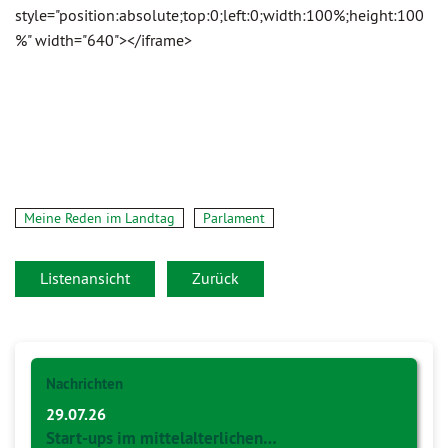
style="position:absolute;top:0;left:0;width:100%;height:100
%" width="640"></iframe>
Meine Reden im Landtag
Parlament
Listenansicht
Zurück
Nachrichten
29.07.26
Start-ups im mittelalterlichen…