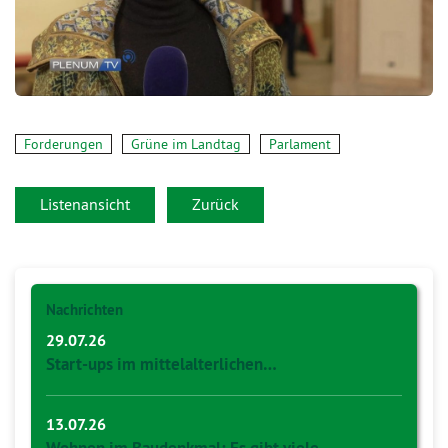
Forderungen
Grüne im Landtag
Parlament
Listenansicht
Zurück
Nachrichten
29.07.26
Start-ups im mittelalterlichen…
13.07.26