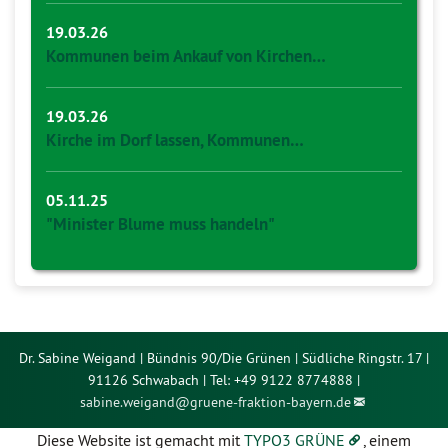
19.03.26
Kommunen beim Ankauf von Kirchen…
19.03.26
Kirche im Dorf lassen, Kommunen…
05.11.25
"Minister Blume muss handeln"
Dr. Sabine Weigand | Bündnis 90/Die Grünen | Südliche Ringstr. 17 |
91126 Schwabach | Tel: +49 9122 8774888 |
sabine.weigand@
gruene-fraktion-bayern.de
Diese Website ist gemacht mit
TYPO3 GRÜNE
, einem