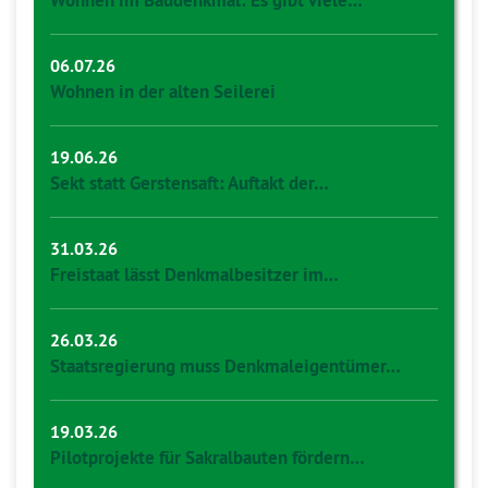
Wohnen im Baudenkmal: Es gibt viele…
06.07.26
Wohnen in der alten Seilerei
19.06.26
Sekt statt Gerstensaft: Auftakt der…
31.03.26
Freistaat lässt Denkmalbesitzer im…
26.03.26
Staatsregierung muss Denkmaleigentümer…
19.03.26
Pilotprojekte für Sakralbauten fördern…