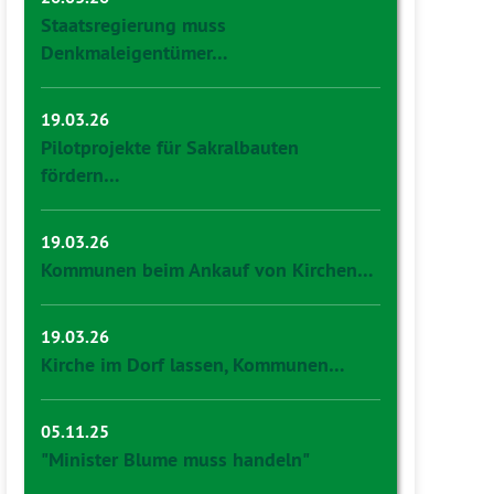
Staatsregierung muss
Denkmaleigentümer…
19.03.26
Pilotprojekte für Sakralbauten
fördern…
19.03.26
Kommunen beim Ankauf von Kirchen…
19.03.26
Kirche im Dorf lassen, Kommunen…
05.11.25
"Minister Blume muss handeln"