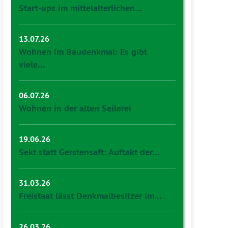
Start-ups im mittelalterlichen…
13.07.26
Wohnen im Baudenkmal: Es gibt
viele…
06.07.26
Wohnen in der alten Seilerei
19.06.26
Sekt statt Gerstensaft: Auftakt der…
31.03.26
Freistaat lässt Denkmalbesitzer im…
26.03.26