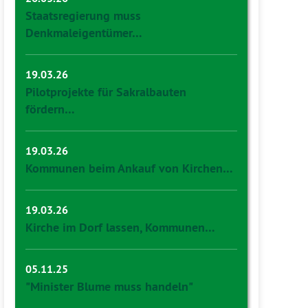
Staatsregierung muss
Denkmaleigentümer…
19.03.26
Pilotprojekte für Sakralbauten
fördern…
19.03.26
Kommunen beim Ankauf von Kirchen…
19.03.26
Kirche im Dorf lassen, Kommunen…
05.11.25
"Minister Blume muss handeln"