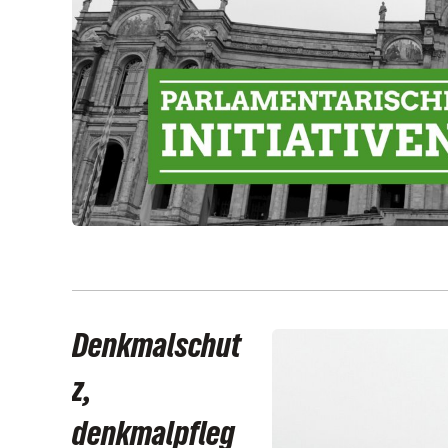
Denkmalschut
z,
denkmalpfleg