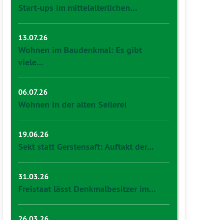
Start-ups im mittelalterlichen…
13.07.26
Wohnen im Baudenkmal: Es gibt
viele…
06.07.26
Wohnen in der alten Seilerei
19.06.26
Sekt statt Gerstensaft: Auftakt der…
31.03.26
Freistaat lässt Denkmalbesitzer im…
26.03.26