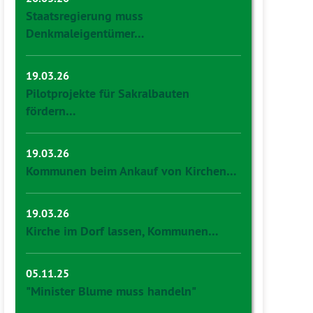
Staatsregierung muss
Denkmaleigentümer…
19.03.26
Pilotprojekte für Sakralbauten
fördern…
19.03.26
Kommunen beim Ankauf von Kirchen…
19.03.26
Kirche im Dorf lassen, Kommunen…
05.11.25
"Minister Blume muss handeln"