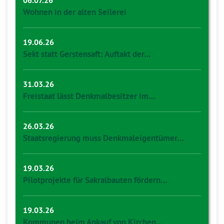
06.07.26
Wohnen in der alten Seilerei
19.06.26
Sekt statt Gerstensaft: Auftakt der…
31.03.26
Freistaat lässt Denkmalbesitzer im…
26.03.26
Staatsregierung muss Denkmaleigentümer…
19.03.26
Pilotprojekte für Sakralbauten fördern…
19.03.26
Kommunen beim Ankauf von Kirchen…