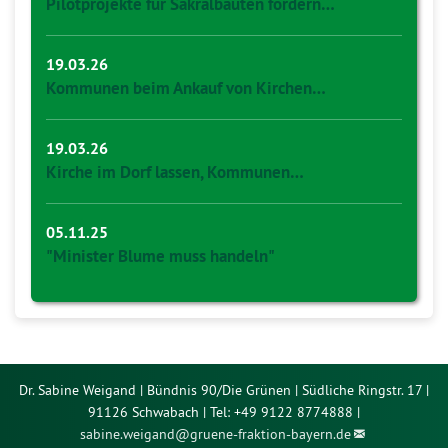
Pilotprojekte für Sakralbauten fördern…
19.03.26
Kommunen beim Ankauf von Kirchen…
19.03.26
Kirche im Dorf lassen, Kommunen…
05.11.25
"Minister Blume muss handeln"
Dr. Sabine Weigand | Bündnis 90/Die Grünen | Südliche Ringstr. 17 |
91126 Schwabach | Tel: +49 9122 8774888 |
sabine.weigand@
gruene-fraktion-bayern.de