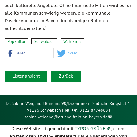
auch kulturelle Angebote. Ohne finanzielle Hilfen wird es für
alle Kommunen schwierig werden, die kommunale
Daseinsvorsorge in Bayern im bisherigen Rahmen
aufrechtzuerhalten.“
Popkultur
Schwabach
Wahlkreis
teilen
tweet
Listenansicht
Zurück
Dr. Sabine Weigand | Bündnis 90/Die Grünen | Südliche Ringstr. 17 |
91126 Schwabach | Tel: +49 9122 8774888 |
sabine.weigand@
gruene-fraktion-bayern.de
Diese Website ist gemacht mit
TYPO3 GRÜNE
, einem
kostenlosen TYPO3-Template
für alle Gliederungen
von