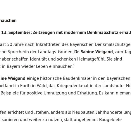
nhauchen
m 13. September: Zeitzeugen mit modernem Denkmalschutz erhal
ast 50 Jahre nach Inkrafttreten des Bayerischen Denkmalschutzge
sche Sprecherin der Landtags-Grünen,
Dr. Sabine Weigand
, zum Ta
ber schaffen Identität und schenken Heimatgefühl. Sie sind
in Bayern wieder Leben einhauchen.“
bine Weigand
einige historische Baudenkmäler in den bayerischen
melfahrt in Furth in Wald, das Kriegerdenkmal in der Landshuter N
d Beispiele für positive Umnutzung und Erhaltung. Es kann niema
n errichtet und „stehen, anders als Neubauten, Jahrhunderte lang
zu sanieren und weiter zu nutzen, statt ungehemmt Baugebiete