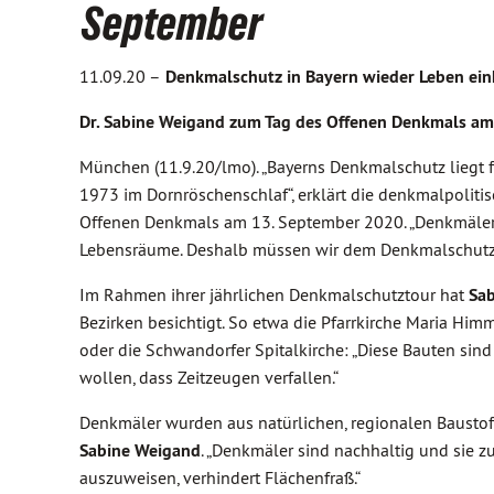
September
11.09.20 –
Denkmalschutz in Bayern wieder Leben ei
Dr. Sabine Weigand zum Tag des Offenen Denkmals a
München (11.9.20/lmo). „Bayerns Denkmalschutz liegt f
1973 im Dornröschenschlaf“, erklärt die denkmalpoliti
Offenen Denkmals am 13. September 2020. „Denkmäler a
Lebensräume. Deshalb müssen wir dem Denkmalschutz 
Im Rahmen ihrer jährlichen Denkmalschutztour hat
Sa
Bezirken besichtigt. So etwa die Pfarrkirche Maria Him
oder die Schwandorfer Spitalkirche: „Diese Bauten sin
wollen, dass Zeitzeugen verfallen.“
Denkmäler wurden aus natürlichen, regionalen Baustoffe
Sabine Weigand
. „Denkmäler sind nachhaltig und sie 
auszuweisen, verhindert Flächenfraß.“