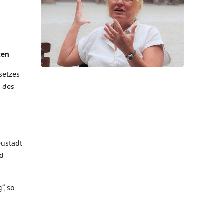
ten
setzes
g des
eustadt
nd
“, so