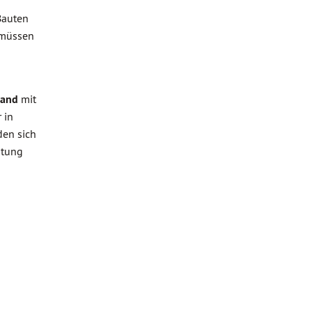
Bauten
 müssen
gand
mit
 in
den sich
atung