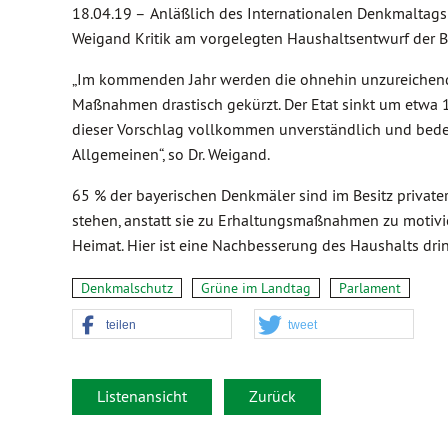
18.04.19 –
Anläßlich des Internationalen Denkmaltags 
Weigand Kritik am vorgelegten Haushaltsentwurf der B
„Im kommenden Jahr werden die ohnehin unzureichend
Maßnahmen drastisch gekürzt. Der Etat sinkt um etwa 1
dieser Vorschlag vollkommen unverständlich und bed
Allgemeinen“, so Dr. Weigand.
65 % der bayerischen Denkmäler sind im Besitz privater
stehen, anstatt sie zu Erhaltungsmaßnahmen zu motivie
Heimat. Hier ist eine Nachbesserung des Haushalts drin
Denkmalschutz
Grüne im Landtag
Parlament
teilen
tweet
Listenansicht
Zurück