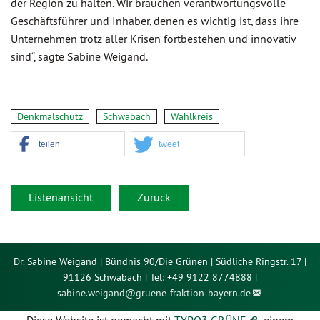
der Region zu halten. Wir brauchen verantwortungsvolle
Geschäftsführer und Inhaber, denen es wichtig ist, dass ihre
Unternehmen trotz aller Krisen fortbestehen und innovativ
sind“, sagte Sabine Weigand.
Denkmalschutz
Schwabach
Wahlkreis
teilen
tweet
Listenansicht
Zurück
Dr. Sabine Weigand | Bündnis 90/Die Grünen | Südliche Ringstr. 17 |
91126 Schwabach | Tel: +49 9122 8774888 |
sabine.weigand@
gruene-fraktion-bayern.de