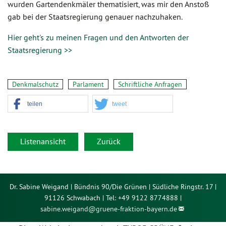
wurden Gartendenkmäler thematisiert, was mir den Anstoß
gab bei der Staatsregierung genauer nachzuhaken.
Hier geht's zu meinen Fragen und den Antworten der
Staatsregierung >>
Denkmalschutz
Parlament
Schriftliche Anfragen
teilen
tweet
Listenansicht
Zurück
Dr. Sabine Weigand | Bündnis 90/Die Grünen | Südliche Ringstr. 17 |
91126 Schwabach | Tel: +49 9122 8774888 |
sabine.weigand@
gruene-fraktion-bayern.de