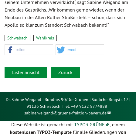
seinem Unternehmen verwirklicht“, sagt Sabine Weigand am
Ende des Gesprächs. „Wir kommen gerne wieder, wenn der
Neubau in der Alten Rother Straße steht – schön, dass sich
Apollo so klar zum Standort Schwabach bekennt!“
Schwabach
Wahlkreis
teilen
tweet
Listenansicht
Zurück
Dr. Sabine Weigand | Bündnis 90/Die Grünen | Südliche Ringstr. 17 |
91126 Schwabach | Tel: +49 9122 8774888 |
sabine.weigand@
gruene-fraktion-bayern.de
Diese Website ist gemacht mit
TYPO3 GRÜNE
, einem
kostenlosen TYPO3-Template
für alle Gliederungen
von