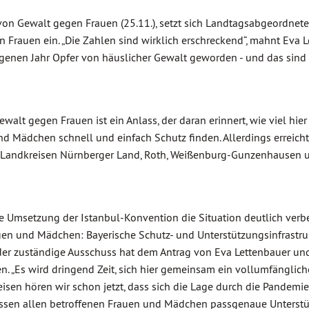
von Gewalt gegen Frauen (25.11.), setzt sich Landtagsabgeordne
n Frauen ein. „Die Zahlen sind wirklich erschreckend“, mahnt Eva 
genen Jahr Opfer von häuslicher Gewalt geworden - und das sind nur
alt gegen Frauen ist ein Anlass, der daran erinnert, wie viel hier
nd Mädchen schnell und einfach Schutz finden. Allerdings erreich
 Landkreisen Nürnberger Land, Roth, Weißenburg-Gunzenhausen un
 Umsetzung der Istanbul-Konvention die Situation deutlich verb
n und Mädchen: Bayerische Schutz- und Unterstützungsinfrastrukt
– der zuständige Ausschuss hat dem Antrag von Eva Lettenbauer u
n. „Es wird dringend Zeit, sich hier gemeinsam ein vollumfänglich
isen hören wir schon jetzt, dass sich die Lage durch die Pandemie
üssen allen betroffenen Frauen und Mädchen passgenaue Unterst