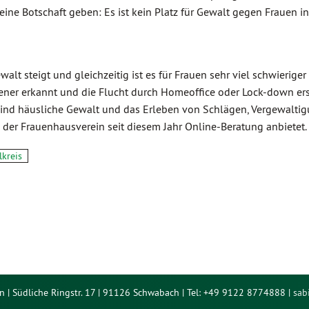
ne Botschaft geben: Es ist kein Platz für Gewalt gegen Frauen in
walt steigt und gleichzeitig ist es für Frauen sehr viel schwieri
ener erkannt und die Flucht durch Homeoffice oder Lock-down ersch
r sind häusliche Gewalt und das Erleben von Schlägen, Vergewalt
ss der Frauenhausverein seit diesem Jahr Online-Beratung anbietet.
kreis
n | Südliche Ringstr. 17 | 91126 Schwabach | Tel: +49 9122 8774888 |
sab