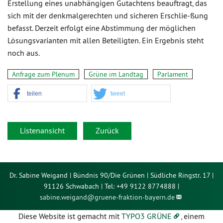
Erstellung eines unabhängigen Gutachtens beauftragt, das
sich mit der denkmalgerechten und sicheren Erschlie-ßung
befasst. Derzeit erfolgt eine Abstimmung der möglichen
Lösungsvarianten mit allen Beteiligten. Ein Ergebnis steht
noch aus.
Anfrage zum Plenum
Grüne im Landtag
Parlament
teilen
tweet
Listenansicht
Zurück
Dr. Sabine Weigand | Bündnis 90/Die Grünen | Südliche Ringstr. 17 |
91126 Schwabach | Tel: +49 9122 8774888 |
sabine.weigand@
gruene-fraktion-bayern.de
Diese Website ist gemacht mit
TYPO3 GRÜNE
, einem