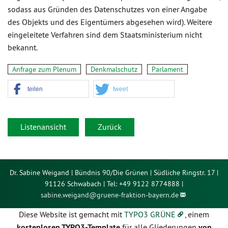
sodass aus Gründen des Datenschutzes von einer Angabe
des Objekts und des Eigentümers abgesehen wird). Weitere
eingeleitete Verfahren sind dem Staatsministerium nicht
bekannt.
Anfrage zum Plenum
Denkmalschutz
Parlament
teilen
tweet
Listenansicht
Zurück
Dr. Sabine Weigand | Bündnis 90/Die Grünen | Südliche Ringstr. 17 |
91126 Schwabach | Tel: +49 9122 8774888 |
sabine.weigand@
gruene-fraktion-bayern.de
Diese Website ist gemacht mit
TYPO3 GRÜNE
, einem
kostenlosen TYPO3-Template
für alle Gliederungen
von