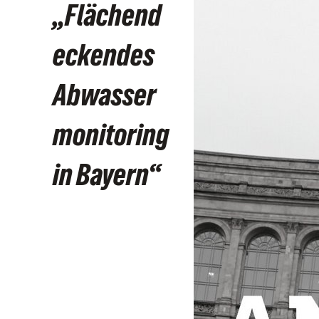
„Flächend
eckendes
Abwasser
monitoring
in Bayern“