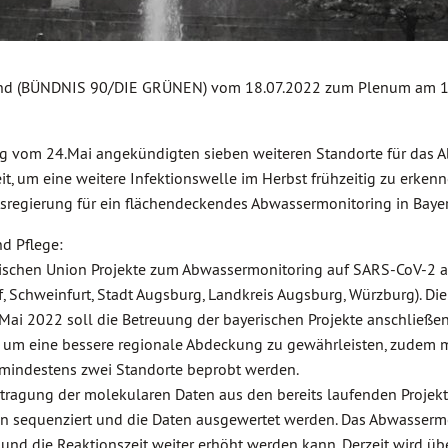
gand (BÜNDNIS 90/DIE GRÜNEN) vom 18.07.2022 zum Plenum am 1
ung vom 24.Mai angekündigten sieben weiteren Standorte für das A
it, um eine weitere Infektionswelle im Herbst frühzeitig zu er
regierung für ein flächendeckendes Abwassermonitoring in Bayer
d Pflege:
äischen Union Projekte zum Abwassermonitoring auf SARS-CoV-2 a
, Schweinfurt, Stadt Augsburg, Landkreis Augsburg, Würzburg). Die 
Mai 2022 soll die Betreuung der bayerischen Projekte anschließ
 um eine bessere regionale Abdeckung zu gewährleisten, zudem m
mindestens zwei Standorte beprobt werden.
rtragung der molekularen Daten aus den bereits laufenden Projek
ren sequenziert und die Daten ausgewertet werden. Das Abwassermoni
 und die Reaktionszeit weiter erhöht werden kann. Derzeit wird üb