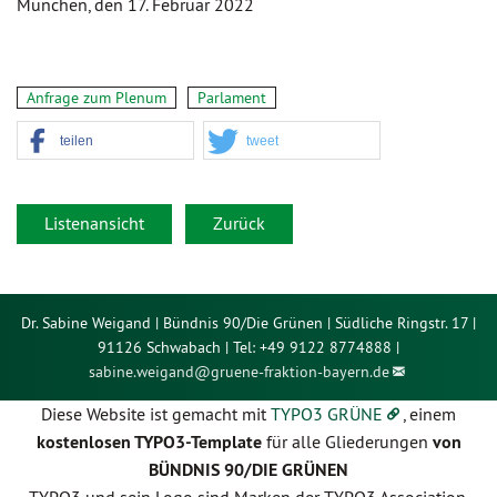
München, den 17. Februar 2022
Anfrage zum Plenum
Parlament
teilen
tweet
Listenansicht
Zurück
Dr. Sabine Weigand | Bündnis 90/Die Grünen | Südliche Ringstr. 17 |
91126 Schwabach | Tel: +49 9122 8774888 |
sabine.weigand@
gruene-fraktion-bayern.de
Diese Website ist gemacht mit
TYPO3 GRÜNE
, einem
kostenlosen TYPO3-Template
für alle Gliederungen
von
BÜNDNIS 90/DIE GRÜNEN