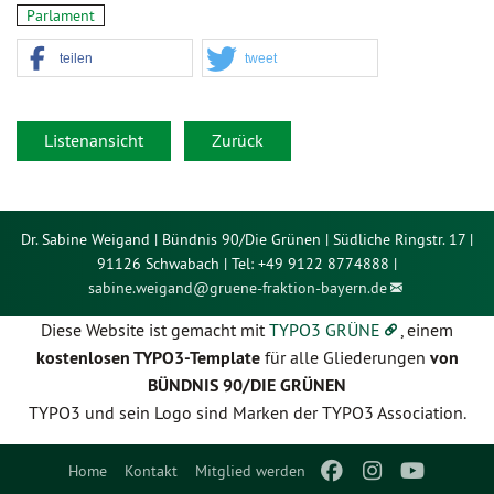
Parlament
teilen
tweet
Listenansicht
Zurück
Dr. Sabine Weigand | Bündnis 90/Die Grünen | Südliche Ringstr. 17 |
91126 Schwabach | Tel: +49 9122 8774888 |
sabine.weigand@
gruene-fraktion-bayern.de
Diese Website ist gemacht mit
TYPO3 GRÜNE
, einem
kostenlosen TYPO3-Template
für alle Gliederungen
von
BÜNDNIS 90/DIE GRÜNEN
TYPO3 und sein Logo sind Marken der TYPO3 Association.
Home
Kontakt
Mitglied werden