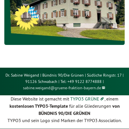
Dr. Sabine Weigand | Bündnis 90/Die Grünen | Südliche Ringstr. 17 |
91126 Schwabach | Tel: +49 9122 8774888 |
sabine.weigand@
gruene-fraktion-bayern.de
Diese Website ist gemacht mit
TYPO3 GRÜNE
, einem
kostenlosen TYPO3-Template
für alle Gliederungen
von
BÜNDNIS 90/DIE GRÜNEN
TYPO3 und sein Logo sind Marken der TYPO3 Association.