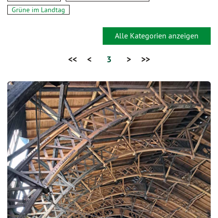
Grüne im Landtag
Alle Kategorien anzeigen
<<
<
3
>
>>