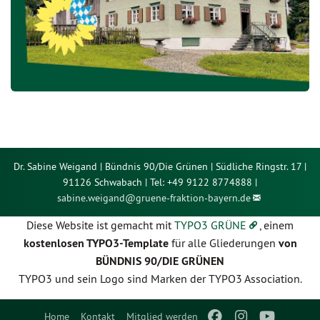
Dr. Sabine Weigand | Bündnis 90/Die Grünen | Südliche Ringstr. 17 |
91126 Schwabach | Tel: +49 9122 8774888 |
sabine.weigand@
gruene-fraktion-bayern.de
Diese Website ist gemacht mit
TYPO3 GRÜNE
, einem
kostenlosen TYPO3-Template
für alle Gliederungen
von
BÜNDNIS 90/DIE GRÜNEN
TYPO3 und sein Logo sind Marken der TYPO3 Association.
Home
Kontakt
Mitglied werden