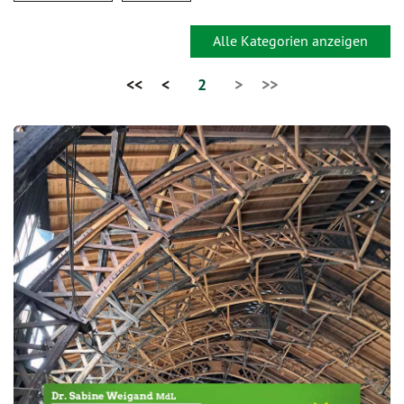
Alle Kategorien anzeigen
<<
<
2
>
>>