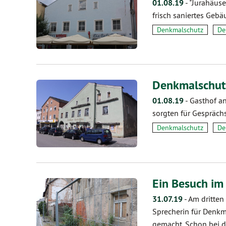
01.08.19
-
"Jurahäuse
frisch saniertes Gebä
Denkmalschutz
De
Denkmalschutz
01.08.19
-
Gasthof an
sorgten für Gesprächs
Denkmalschutz
De
Ein Besuch im
31.07.19
-
Am dritten
Sprecherin für Denkm
gemacht. Schon bei de