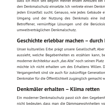
dass ich mich seit Beginn meiner ersten Amtszeit bei 
den Denkmalschutz einsetzte. Ich vertrete einen Den
jeden Einzelfall sucht. Genauso, wie jedes Gebäude 
Umgang und der Nutzung des Denkmals eine individ
Betroffener, vernünftige Lösungen und die Berück
umweltverträglichen Denkmalschutz.
Geschichte erlebbar machen – durch
Unser kulturelles Erbe prägt unsere Gesellschaft. Abe
aussieht, welche Begebenheiten es erzählen kann, be
moderner Architektur auch „das Alte“ noch seinen Platz 
möchte ich nicht erhalten um des Erhaltens Willen. 
Vergangenheit sind sie auch für zukünftige Generation
Denkmäler für die Öffentlichkeit zugänglich gemacht 
Denkmäler erhalten – Klima retten
Ein moderner Denkmalschutz passt sich den Gegebenhe
nicht bedeuten, dass man die Dämmgewohnheiten von 