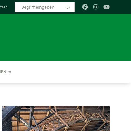
rden
NEN