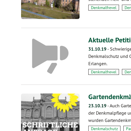
Denkmalfrevel
Den
Aktuelle Petit
31.10.19
-
Schwierige
Denkmalschutz und O
Erlangen.
Denkmalfrevel
Den
Gartendenkmäl
23.10.19
-
Auch Garte
der Denkmalpflege un
wurden Gartendenkm
Denkmalschutz
Pa