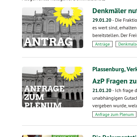
Denkmäler nut
29.01.20
-
Die Frakt
es wert sind, erhalte
bereitstellen. Der Fre
Anträge
Denkmals
Plassenburg, Ver
AzP Fragen z
21.01.20
-
Ich frage 
unabhängigen Gutach
vergeben wurde, we
Anfrage zum Plenum