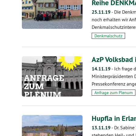
Reihe DENKMAL
25.11.19
-
Die Denkm
noch erhalten wir A
Denkmalschutzinteres
Denkmalschutz
AzP Volksbad 
14.11.19
-
Ich frage 
Ministerpräsidenten 
Pressekonferenz ang
Anfrage zum Plenum
Hupfla in Erl
13.11.19
-
Dr. Sabine
stehenden Heil- und 