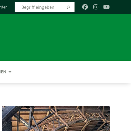
rden
NEN