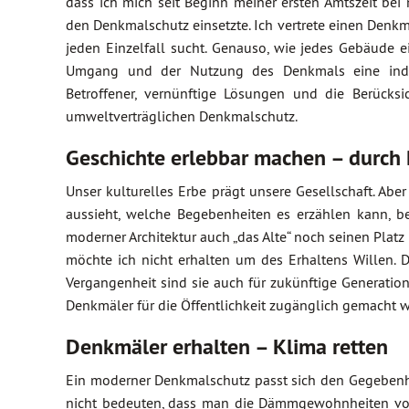
dass ich mich seit Beginn meiner ersten Amtszeit bei 
den Denkmalschutz einsetzte. Ich vertrete einen Den
jeden Einzelfall sucht. Genauso, wie jedes Gebäude 
Umgang und der Nutzung des Denkmals eine individ
Betroffener, vernünftige Lösungen und die Berück
umweltverträglichen Denkmalschutz.
Geschichte erlebbar machen – durch
Unser kulturelles Erbe prägt unsere Gesellschaft. Abe
aussieht, welche Begebenheiten es erzählen kann, be
moderner Architektur auch „das Alte“ noch seinen Platz 
möchte ich nicht erhalten um des Erhaltens Willen. 
Vergangenheit sind sie auch für zukünftige Generation
Denkmäler für die Öffentlichkeit zugänglich gemacht 
Denkmäler erhalten – Klima retten
Ein moderner Denkmalschutz passt sich den Gegebenhe
nicht bedeuten, dass man die Dämmgewohnheiten von 