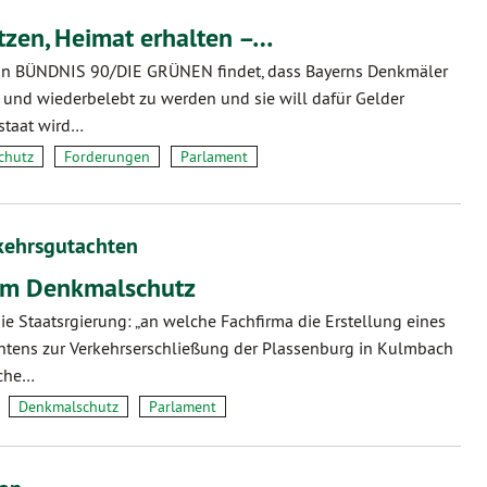
zen, Heimat erhalten –…
ion BÜNDNIS 90/DIE GRÜNEN findet, dass Bayerns Denkmäler
n und wiederbelebt zu werden und sie will dafür Gelder
istaat wird…
chutz
Forderungen
Parlament
kehrsgutachten
um Denkmalschutz
die Staatsrgierung: „an welche Fachfirma die Erstellung eines
tens zur Verkehrserschließung der Plassenburg in Kulmbach
lche…
Denkmalschutz
Parlament