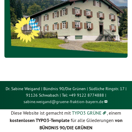
Dr. Sabine Weigand | Bündnis 90/Die Grünen | Südliche Ringstr. 17 |
91126 Schwabach | Tel: +49 9122 8774888 |
sabine.weigand@
gruene-fraktion-bayern.de
Diese Website ist gemacht mit
TYPO3 GRÜNE
, einem
kostenlosen TYPO3-Template
für alle Gliederungen
von
BÜNDNIS 90/DIE GRÜNEN