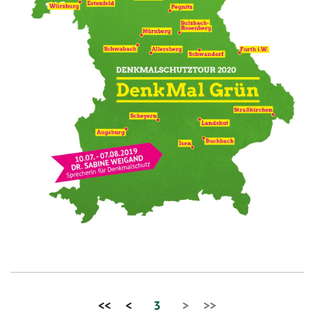
<<
<
3
>
>>