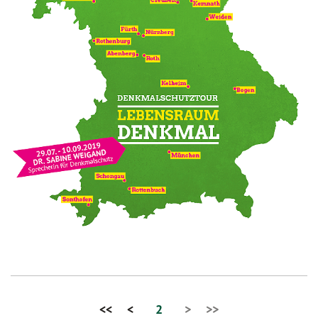
<<
<
2
>
>>