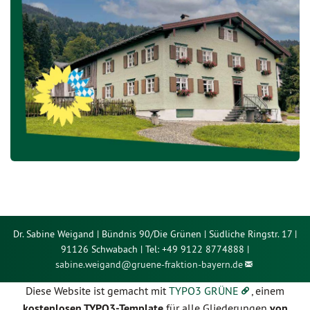
Dr. Sabine Weigand | Bündnis 90/Die Grünen | Südliche Ringstr. 17 |
91126 Schwabach | Tel: +49 9122 8774888 |
sabine.weigand@
gruene-fraktion-bayern.de
Diese Website ist gemacht mit
TYPO3 GRÜNE
, einem
kostenlosen TYPO3-Template
für alle Gliederungen
von