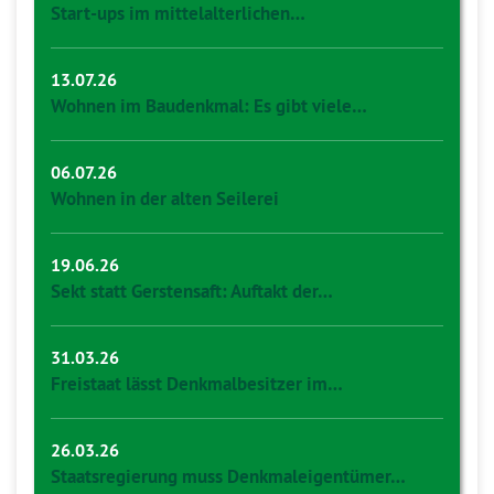
Start-ups im mittelalterlichen…
13.07.26
Wohnen im Baudenkmal: Es gibt viele…
06.07.26
Wohnen in der alten Seilerei
19.06.26
Sekt statt Gerstensaft: Auftakt der…
31.03.26
Freistaat lässt Denkmalbesitzer im…
26.03.26
Staatsregierung muss Denkmaleigentümer…