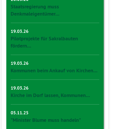
Staatsregierung muss
Denkmaleigentümer…
19.03.26
Pilotprojekte für Sakralbauten
fördern…
19.03.26
Kommunen beim Ankauf von Kirchen…
19.03.26
Kirche im Dorf lassen, Kommunen…
05.11.25
"Minister Blume muss handeln"