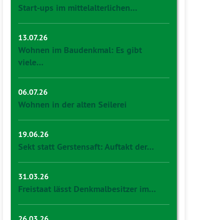
Start-ups im mittelalterlichen…
13.07.26
Wohnen im Baudenkmal: Es gibt
viele…
06.07.26
Wohnen in der alten Seilerei
19.06.26
Sekt statt Gerstensaft: Auftakt der…
31.03.26
Freistaat lässt Denkmalbesitzer im…
26.03.26