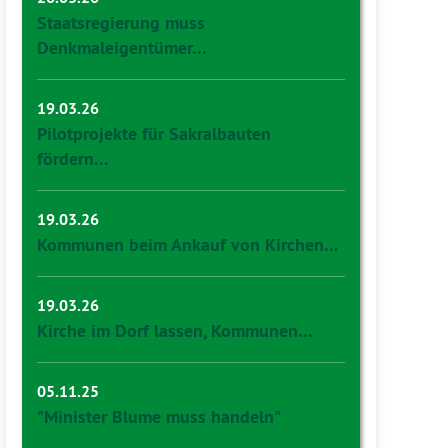
Staatsregierung muss
Denkmaleigentümer…
19.03.26
Pilotprojekte für Sakralbauten
fördern…
19.03.26
Kommunen beim Ankauf von Kirchen…
19.03.26
Kirche im Dorf lassen, Kommunen…
05.11.25
"Minister Blume muss handeln"