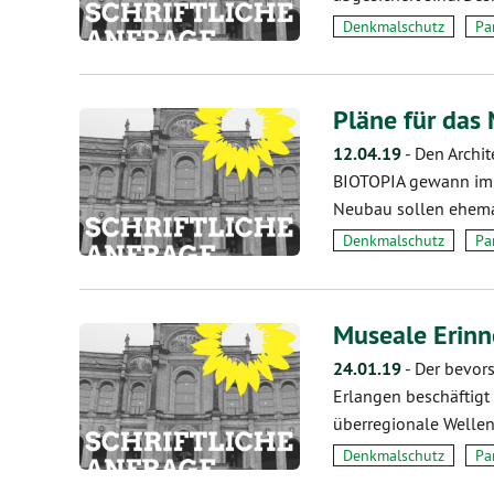
Denkmalschutz
Pa
Pläne für da
12.04.19
-
Den Archi
BIOTOPIA gewann im 
Neubau sollen ehema
Denkmalschutz
Pa
Museale Erin
24.01.19
-
Der bevors
Erlangen beschäftigt
überregionale Wellen
Denkmalschutz
Pa