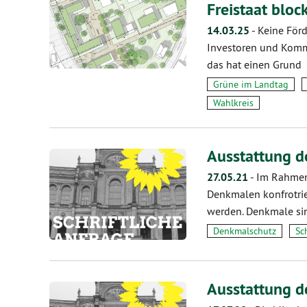
Freistaat blo
14.03.25
-
Keine För
Investoren und Kom
das hat einen Grund
Grüne im Landtag
Wahlkreis
Ausstattung d
27.05.21
-
Im Rahmen 
Denkmalen konfrotrie
werden. Denkmale si
Denkmalschutz
Sc
Ausstattung d