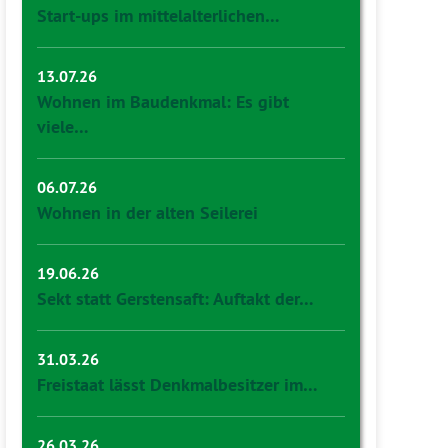
Start-ups im mittelalterlichen…
13.07.26
Wohnen im Baudenkmal: Es gibt
viele…
06.07.26
Wohnen in der alten Seilerei
19.06.26
Sekt statt Gerstensaft: Auftakt der…
31.03.26
Freistaat lässt Denkmalbesitzer im…
26.03.26