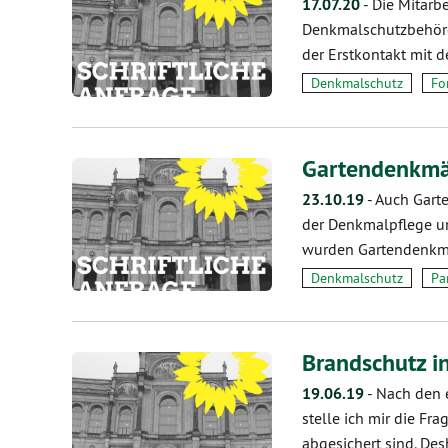
17.07.20
-
Die Mitarb
Denkmalschutzbehörd
der Erstkontakt mit 
Denkmalschutz
Fo
Gartendenkmäl
23.10.19
-
Auch Garte
der Denkmalpflege un
wurden Gartendenkm
Denkmalschutz
Pa
Brandschutz in
19.06.19
-
Nach den e
stelle ich mir die Fr
abgesichert sind. De