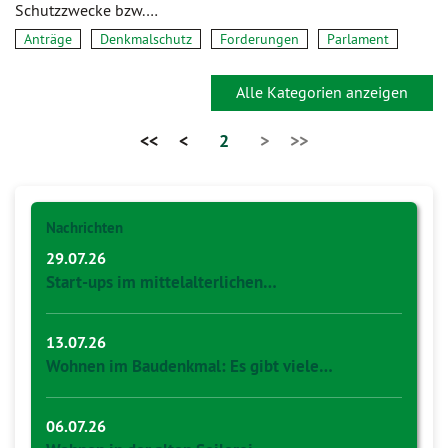
Schutzzwecke bzw.…
Anträge
Denkmalschutz
Forderungen
Parlament
Alle Kategorien anzeigen
<<
<
2
>
>>
Nachrichten
29.07.26
Start-ups im mittelalterlichen…
13.07.26
Wohnen im Baudenkmal: Es gibt viele…
06.07.26