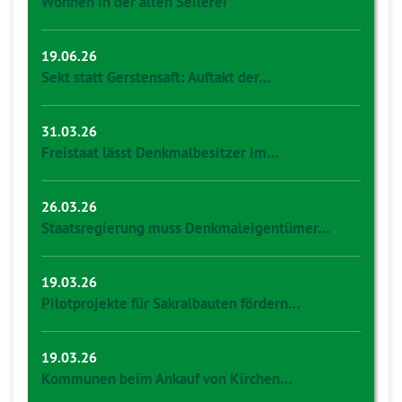
Wohnen in der alten Seilerei
19.06.26
Sekt statt Gerstensaft: Auftakt der…
31.03.26
Freistaat lässt Denkmalbesitzer im…
26.03.26
Staatsregierung muss Denkmaleigentümer…
19.03.26
Pilotprojekte für Sakralbauten fördern…
19.03.26
Kommunen beim Ankauf von Kirchen…