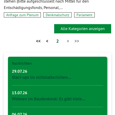
stehen (bitte aufgeschlüsselt nach Mittel für den
Entschädigungsfonds, Personal,…
Anfrage zum Plenum
Denkmalschutz
Parlament
Alle Kategorien anzeigen
<<
<
2
>
>>
Nachrichten
29.07.26
Start-ups im mittelalterlichen…
13.07.26
Wohnen im Baudenkmal: Es gibt viele…
06.07.26