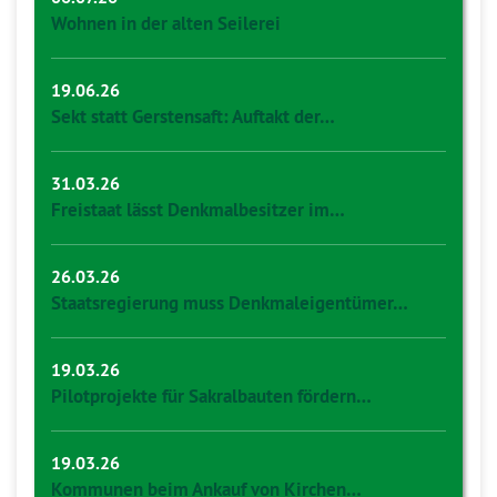
Wohnen in der alten Seilerei
19.06.26
Sekt statt Gerstensaft: Auftakt der…
31.03.26
Freistaat lässt Denkmalbesitzer im…
26.03.26
Staatsregierung muss Denkmaleigentümer…
19.03.26
Pilotprojekte für Sakralbauten fördern…
19.03.26
Kommunen beim Ankauf von Kirchen…