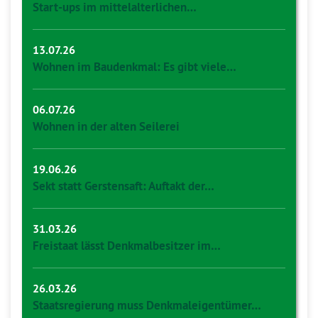
Start-ups im mittelalterlichen…
13.07.26
Wohnen im Baudenkmal: Es gibt viele…
06.07.26
Wohnen in der alten Seilerei
19.06.26
Sekt statt Gerstensaft: Auftakt der…
31.03.26
Freistaat lässt Denkmalbesitzer im…
26.03.26
Staatsregierung muss Denkmaleigentümer…